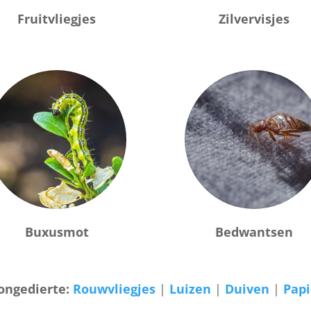
Fruitvliegjes
Zilvervisjes
Buxusmot
Bedwantsen
ongedierte:
Rouwvliegjes
|
Luizen
|
Duiven
|
Papi